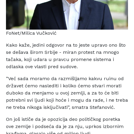
FoNet/Milica Vučković
Kako kaže, jedini odgovor na to jeste upravo ono što
se dešava širom Srbije - miran protest na mnogo
tačaka, koji udara u pravcu promene sistema i
odlaska ove vlasti pred sudove.
”Već sada moramo da razmišljamo kakvu ruinu od
državet ćemo naslediti i koliko ćemo stvari morati
duboko da menjamo u ovoj zemlji, a za to će biti
potrebni svi ljudi koji hoće i mogu da rade, i ne treba
ne treba nikoga isključivati”, smatra Stefanović.
On još ističe da je opozicija deo političkog poretka
ove zemlje i podseća da je za nju, uprkos izbornim
krađama, glasalo više od milion ljudi.