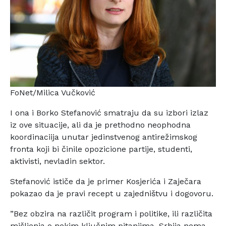
FoNet/Milica Vučković
I ona i Borko Stefanović smatraju da su izbori izlaz
iz ove situacije, ali da je prethodno neophodna
koordinaciija unutar jedinstvenog antirežimskog
fronta koji bi činile opozicione partije, studenti,
aktivisti, nevladin sektor.
Stefanović ističe da je primer Kosjerića i Zaječara
pokazao da je pravi recept u zajedništvu i dogovoru.
”Bez obzira na različit program i politike, ili različita
mišljenja o nekim ključnim pitanjima, Srbija nema