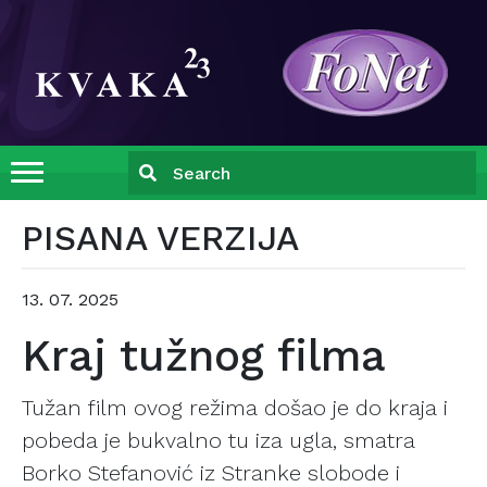
PISANA VERZIJA
13. 07. 2025
Kraj tužnog filma
Tužan film ovog režima došao je do kraja i
pobeda je bukvalno tu iza ugla, smatra
Borko Stefanović iz Stranke slobode i