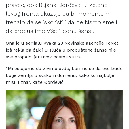
pravde, dok Biljana Đorđević iz Zeleno
levog fronta ukazuje da bi momentum
trebalo da se iskoristi i da ne bismo smeli
da propustimo više i jednu šansu.
Ona je u serijalu Kvaka 23 Novinske agencije FoNet
još rekla da čak i u slučaju propuštene šanse nije
sve propalo, jer uvek postoji sutra.
”Mi ostajemo da živimo ovde, borimo se da ovo bude
bolje zemlja u svakom domenu, kako ko najbolje
misli i zna”, kaže Đorđević.