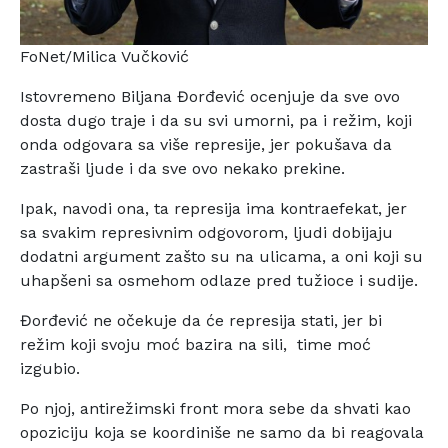
FoNet/Milica Vučković
Istovremeno Biljana Đorđević ocenjuje da sve ovo
dosta dugo traje i da su svi umorni, pa i režim, koji
onda odgovara sa više represije, jer pokušava da
zastraši ljude i da sve ovo nekako prekine.
Ipak, navodi ona, ta represija ima kontraefekat, jer
sa svakim represivnim odgovorom, ljudi dobijaju
dodatni argument zašto su na ulicama, a oni koji su
uhapšeni sa osmehom odlaze pred tužioce i sudije.
Đorđević ne očekuje da će represija stati, jer bi
režim koji svoju moć bazira na sili, time moć
izgubio.
Po njoj, antirežimski front mora sebe da shvati kao
opoziciju koja se koordiniše ne samo da bi reagovala