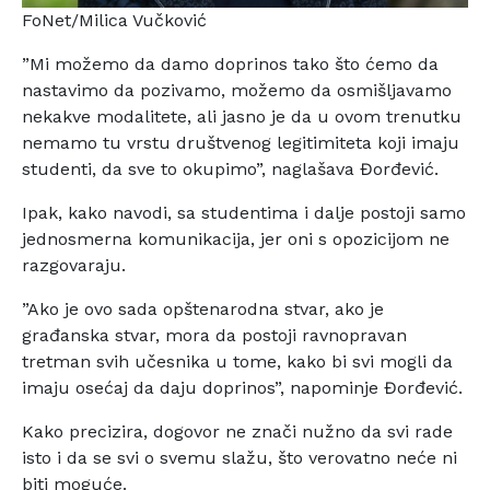
FoNet/Milica Vučković
”Mi možemo da damo doprinos tako što ćemo da
nastavimo da pozivamo, možemo da osmišljavamo
nekakve modalitete, ali jasno je da u ovom trenutku
nemamo tu vrstu društvenog legitimiteta koji imaju
studenti, da sve to okupimo”, naglašava Đorđević.
Ipak, kako navodi, sa studentima i dalje postoji samo
jednosmerna komunikacija, jer oni s opozicijom ne
razgovaraju.
”Ako je ovo sada opštenarodna stvar, ako je
građanska stvar, mora da postoji ravnopravan
tretman svih učesnika u tome, kako bi svi mogli da
imaju osećaj da daju doprinos”, napominje Đorđević.
Kako precizira, dogovor ne znači nužno da svi rade
isto i da se svi o svemu slažu, što verovatno neće ni
biti moguće.