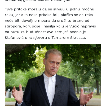
”Sve pritoke moraju da se slivaju u jednu moćnu
reku, jer ako neka pritoka fali, plašim se da reka
neće biti dovoljno moćna da sruši tu branu od
stiropora, korupcije i nasilja koju je Vučić napravio
na putu za budućnost ove zemlje”, ocenio je
Stefanović u razgovoru s Tamarom Skrozza.