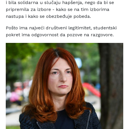
i bila solidarna u slučaju hapšenja, nego da bi se
pripremila za izbore - kako se na tim izborima
nastupa i kako se obezbeđuje pobeda.
Pošto ima najveći društveni legitimitet, studentski
pokret ima odgovornost da pozove na razgovore.