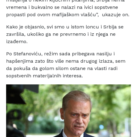
vremena i bukvalno se nalazi na ivici sopstvene
propasti pod ovom mafijaškom vlašću”, ukazuje on.
Kako je objasnio, svi smo u istom loncu i Srbija se
završila, ukoliko ga ne prevrnemo i iz njega ne
izađemo.
Po Stefanoviću, režim sada pribegava nasilju i
hapšenjima zato što više nema drugog izlaza, sem
da pokuša da golom silom ostane na vlasti radi
sopstvenih materijalnih interesa.