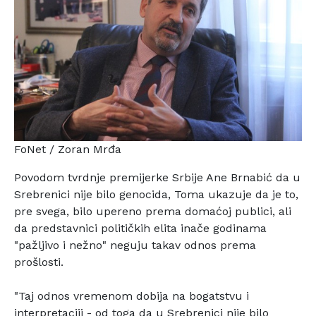
FoNet / Zoran Mrđa
Povodom tvrdnje premijerke Srbije Ane Brnabić da u
Srebrenici nije bilo genocida, Toma ukazuje da je to,
pre
svega, bilo upereno prema domaćoj publici, ali
da
predstavnici političkih elita inače godinama
"pažljivo i
nežno" neguju takav odnos prema
prošlosti.
"Taj odnos vremenom dobija na bogatstvu i
interpretaciji -
od toga da u Srebrenici nije bilo