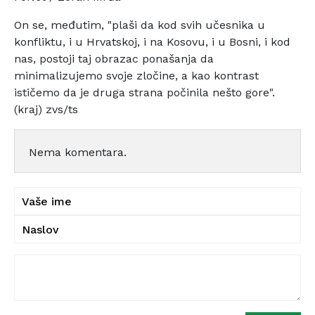
On se, međutim, "plaši da kod svih učesnika u
konfliktu, i
u Hrvatskoj, i na Kosovu, i u Bosni, i kod
nas, postoji taj
obrazac ponašanja da
minimalizujemo svoje zločine, a kao
kontrast
ističemo da je druga strana počinila nešto gore".
(kraj) zvs/ts
Nema komentara.