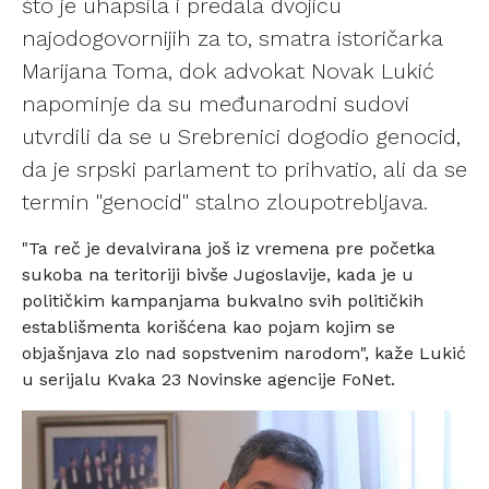
što je uhapsila i predala dvojicu
najodogovornijih za to, smatra istoričarka
Marijana Toma, dok advokat Novak Lukić
napominje da su međunarodni sudovi
utvrdili da se u Srebrenici dogodio genocid,
da je srpski parlament to prihvatio, ali da se
termin "genocid" stalno zloupotrebljava.
"Ta reč je devalvirana još iz vremena pre početka
sukoba na
teritoriji bivše Jugoslavije, kada je u
političkim
kampanjama bukvalno svih političkih
establišmenta korišćena
kao pojam kojim se
objašnjava zlo nad sopstvenim narodom",
kaže Lukić
u serijalu Kvaka 23 Novinske agencije FoNet.