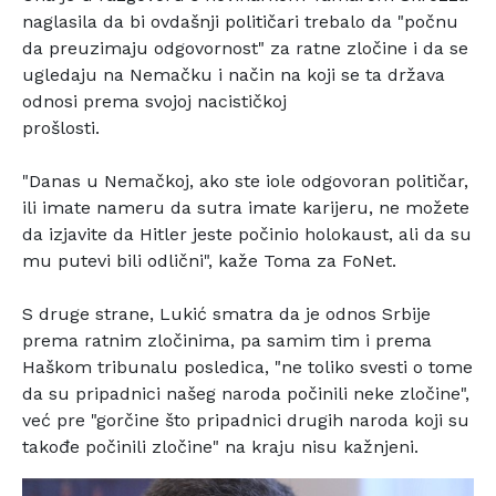
naglasila
da bi ovdašnji političari trebalo da "počnu
da preuzimaju
odgovornost" za ratne zločine i da se
ugledaju na Nemačku i
način na koji se ta država
odnosi prema svojoj nacističkoj
prošlosti.
"Danas u Nemačkoj, ako ste iole odgovoran političar,
ili
imate nameru da sutra imate karijeru, ne možete
da izjavite
da Hitler jeste počinio holokaust, ali da su
mu putevi bili
odlični", kaže Toma za FoNet.
S druge strane, Lukić smatra da je odnos Srbije
prema
ratnim zločinima, pa samim tim i prema
Haškom tribunalu
posledica, "ne toliko svesti o tome
da su pripadnici našeg
naroda počinili neke zločine",
već pre "gorčine što
pripadnici drugih naroda koji su
takođe počinili zločine"
na kraju nisu kažnjeni.