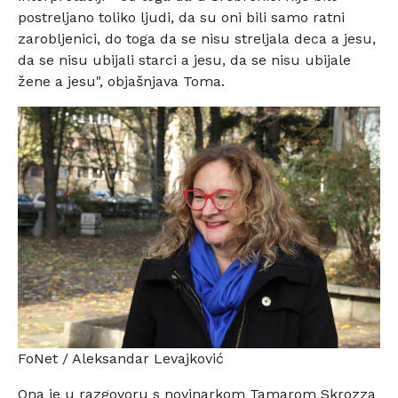
postreljano toliko ljudi,
da su oni bili samo ratni
zarobljenici, do toga da se nisu
streljala deca a jesu,
da se nisu ubijali starci a jesu, da
se nisu ubijale
žene a jesu", objašnjava Toma.
FoNet / Aleksandar Levajković
Ona je u razgovoru s novinarkom Tamarom Skrozza