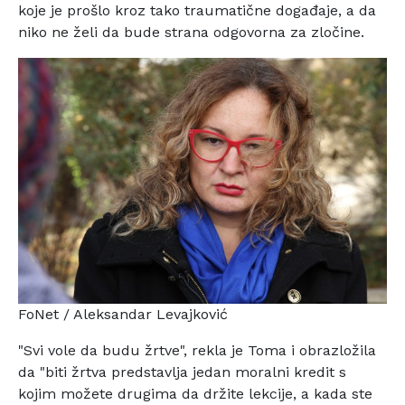
koje je
prošlo kroz tako traumatične događaje, a da
niko ne želi da
bude strana odgovorna za zločine.
FoNet / Aleksandar Levajković
"Svi vole da budu žrtve", rekla je Toma i obrazložila
da
"biti žrtva predstavlja jedan moralni kredit s
kojim možete
drugima da držite lekcije, a kada ste