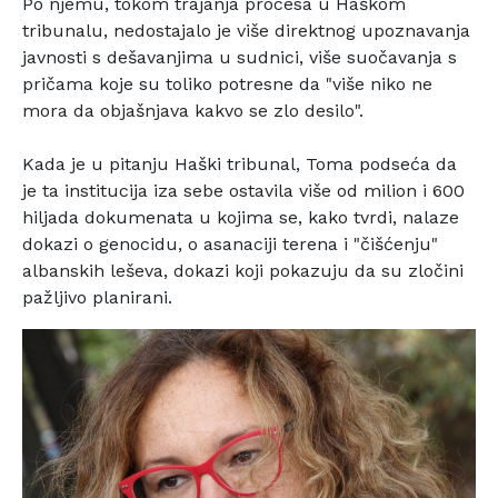
Po njemu, tokom trajanja procesa u Haškom
tribunalu,
nedostajalo je više direktnog upoznavanja
javnosti s
dešavanjima u sudnici, više suočavanja s
pričama koje su
toliko potresne da "više niko ne
mora da objašnjava kakvo
se zlo desilo".
Kada je u pitanju Haški tribunal, Toma podseća da
je ta
institucija iza sebe ostavila više od milion i 600
hiljada
dokumenata u kojima se, kako tvrdi, nalaze
dokazi o
genocidu, o asanaciji terena i "čišćenju"
albanskih leševa,
dokazi koji pokazuju da su zločini
pažljivo planirani.