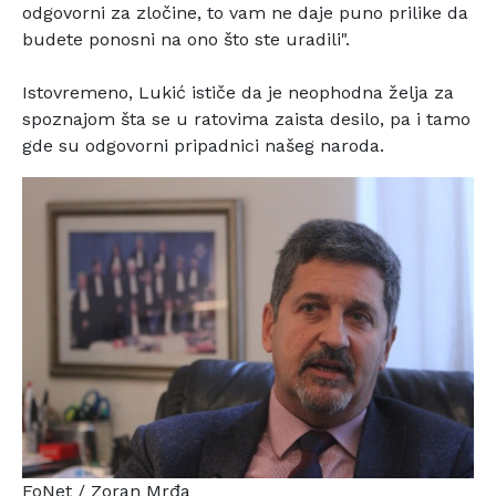
odgovorni za zločine,
to vam ne daje puno prilike da
budete ponosni na ono što
ste uradili".
Istovremeno, Lukić ističe da je neophodna želja za
spoznajom šta se u ratovima zaista desilo, pa i tamo
gde su
odgovorni pripadnici našeg naroda.
FoNet / Zoran Mrđa