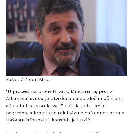
FoNet / Zoran Mrđa
"U procesima protiv Hrvata, Muslimana, protiv
Albanaca,
svuda je utvrđeno da su zločini učinjeni,
ali da ta lica
nisu kriva. Znači da je tu nešto
pogrešno, a kroz to se
relativizuje naš odnos prema
Haškom tribunalu", konstatuje
Lukić.