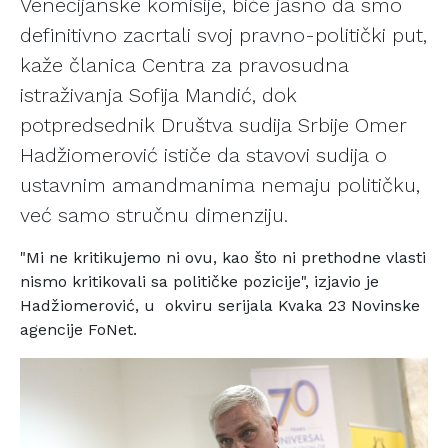
Venecijanske komisije, biće jasno da smo
definitivno zacrtali svoj pravno-politički put,
kaže članica Centra za pravosudna
istraživanja Sofija Mandić, dok
potpredsednik Društva sudija Srbije Omer
Hadžiomerović ističe da stavovi sudija o
ustavnim amandmanima nemaju političku,
već samo stručnu dimenziju.
"Mi ne kritikujemo ni ovu, kao što ni prethodne vlasti
nismo kritikovali sa političke pozicije", izjavio je
Hadžiomerović, u okviru serijala Kvaka 23 Novinske
agencije
FoNet.