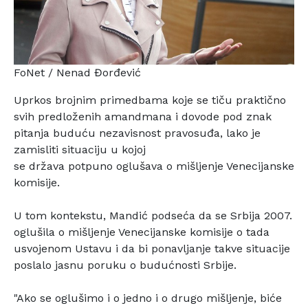
FoNet / Nenad Đorđević
Uprkos brojnim primedbama koje se tiču praktično
svih
predloženih amandmana i dovode pod znak
pitanja buduću
nezavisnost pravosuđa, lako je
zamisliti situaciju u kojoj
se država potpuno oglušava o mišljenje Venecijanske
komisije.
U tom kontekstu, Mandić podseća da se Srbija 2007.
oglušila
o mišljenje Venecijanske komisije o tada
usvojenom Ustavu i
da bi ponavljanje takve situacije
poslalo jasnu poruku o
budućnosti Srbije.
"Ako se oglušimo i o jedno i o drugo mišljenje, biće