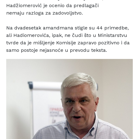
Hadžiomerović je ocenio da predlagači
nemaju razloga za zadovoljstvo.
Na dvadesetak amandmana stigle su 44 primedbe,
ali
Hadiomerovića, ipak, ne čudi što u Ministarstvu
tvrde da je
mišljenje Komisije zapravo pozitivno i da
samo postoje
nejasnoće u prevodu teksta.