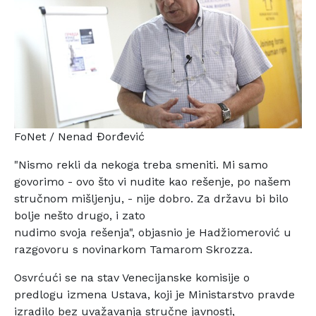
FoNet / Nenad Đorđević
"Nismo rekli da nekoga treba smeniti. Mi samo
govorimo -
ovo što vi nudite kao rešenje, po našem
stručnom mišljenju,
- nije dobro. Za državu bi bilo
bolje nešto drugo, i zato
nudimo svoja rešenja", objasnio je Hadžiomerović u
razgovoru s novinarkom Tamarom Skrozza.
Osvrćući se na stav Venecijanske komisije o
predlogu izmena
Ustava, koji je Ministarstvo pravde
izradilo bez uvažavanja
stručne javnosti,