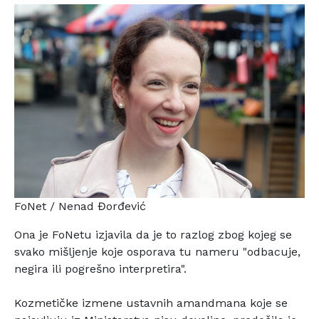
FoNet / Nenad Đorđević
Ona je FoNetu izjavila da je to razlog zbog kojeg se
svako
mišljenje koje osporava tu nameru "odbacuje,
negira ili
pogrešno interpretira".
Kozmetičke izmene ustavnih amandmana koje se