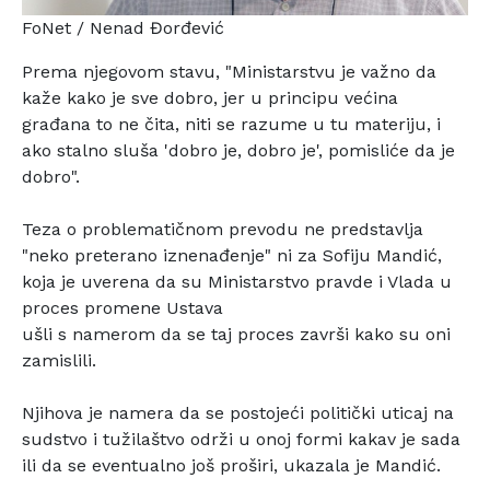
FoNet / Nenad Đorđević
Prema njegovom stavu, "Ministarstvu je važno da
kaže kako
je sve dobro, jer u principu većina
građana to ne čita,
niti se razume u tu materiju, i
ako stalno sluša 'dobro je,
dobro je', pomisliće da je
dobro".
Teza o problematičnom prevodu ne predstavlja
"neko
preterano iznenađenje" ni za Sofiju Mandić,
koja je uverena
da su Ministarstvo pravde i Vlada u
proces promene Ustava
ušli s namerom da se taj proces završi kako su oni
zamislili.
Njihova je namera da se postojeći politički uticaj na
sudstvo i tužilaštvo održi u onoj formi kakav je sada
ili
da se eventualno još proširi, ukazala je Mandić.