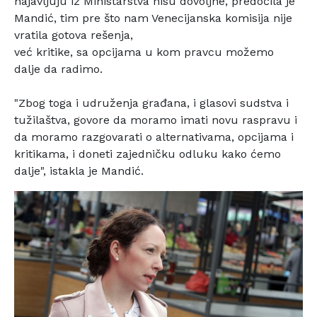
najavljuju iz
Ministarstva nisu dovoljne, predočila je
Mandić, tim pre
što nam Venecijanska komisija nije
vratila gotova rešenja,
već kritike, sa opcijama u kom pravcu možemo
dalje da
radimo.
"Zbog toga i udruženja građana, i glasovi sudstva i
tužilaštva, govore da moramo imati novu raspravu i
da
moramo razgovarati o alternativama, opcijama i
kritikama, i
doneti zajedničku odluku kako ćemo
dalje", istakla je
Mandić.