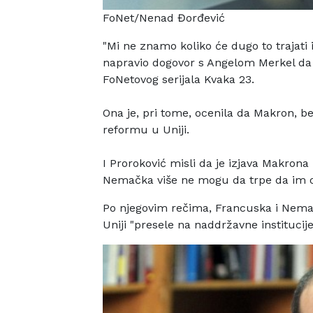
FoNet/Nenad Đorđević
"Mi ne znamo koliko će dugo to trajati 
napravio dogovor s
Angelom Merkel da 
FoNetovog serijala Kvaka 23.
Ona je, pri tome, ocenila da Makron, 
reformu u Uniji.
I Proroković misli da je izjava Makron
Nemačka više ne mogu da trpe da
im o
Po njegovim rečima, Francuska i Nemač
Uniji "presele na naddržavne institucije