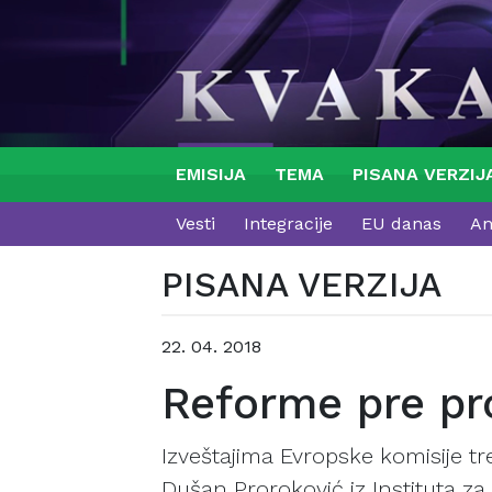
EMISIJA
TEMA
PISANA VERZIJ
Vesti
Integracije
EU danas
An
PISANA VERZIJA
22. 04. 2018
Reforme pre pr
Izveštajima Evropske komisije tr
Dušan Proroković iz Instituta za