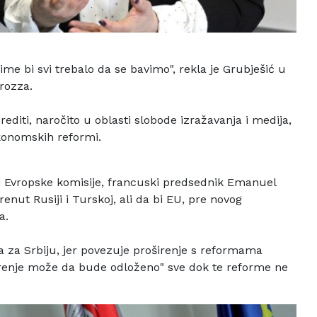
ime bi svi trebalo
da se bavimo", rekla je Grubješić u
rozza.
rediti, naročito u
oblasti slobode izražavanja i medija,
konomskih reformi.
aj Evropske komisije, francuski predsednik Emanuel
enut Rusiji i Turskoj, ali da bi EU, pre novog
a.
a za Srbiju, jer
povezuje proširenje s reformama
irenje može da bude odloženo" sve dok te
reforme ne