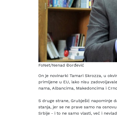
FoNet/Nenad Đorđević
On je novinarki Tamari Skrozza, u okvi
primljene u EU, iako nisu
zadovoljavale
nama, Albancima, Makedoncima i Crno
S druge strane, Grubješić napominje d
stanja, jer se ne prave samo
na osnovu 
Srbije - i to ne samo vlasti, već i nevla