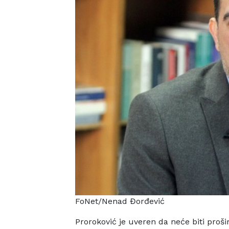
FoNet/Nenad Đorđević
Proroković je uveren da neće biti proši