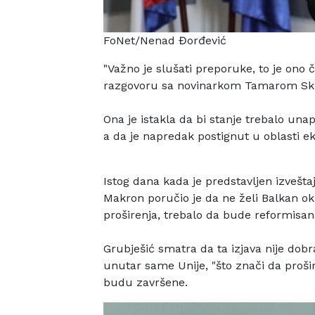
FoNet/Nenad Đorđević
"Važno je slušati preporuke, to je ono č
razgovoru sa novinarkom
Tamarom Sk
Ona je istakla da bi stanje trebalo unap
a da je napredak
postignut u oblasti e
Istog dana kada je predstavljen izvešt
Makron poručio je da ne želi
Balkan okr
proširenja, trebalo da bude reformisan
Grubješić smatra da ta izjava nije dobr
unutar same Unije, "što
znači da proš
budu završene.