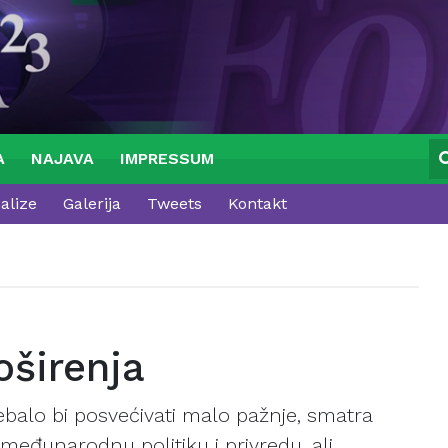
A
NAJAVA
IMPRESSUM
alize
Galerija
Tweets
Kontakt
oširenja
ebalo bi posvećivati malo pažnje, smatra
 međunarodnu politiku i privredu, ali