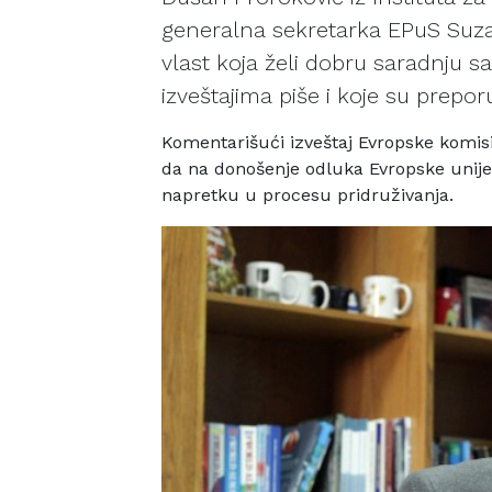
generalna sekretarka EPuS Suzan
vlast koja želi dobru saradnju s
izveštajima piše i koje su prepor
Komentarišući izveštaj Evropske komisi
da na donošenje odluka
Evropske unije 
napretku u procesu pridruživanja.