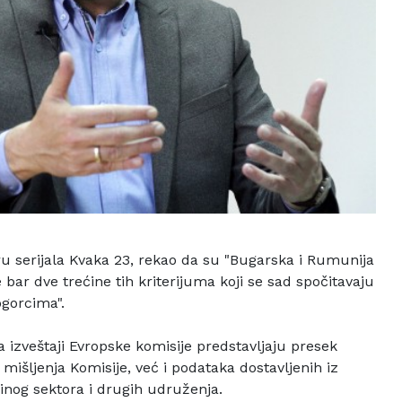
ru serijala Kvaka 23, rekao da su "Bugarska i Rumunija
 bar dve trećine tih kriterijuma koji se sad
spočitavaju
gorcima".
a izveštaji Evropske
komisije predstavljaju presek
mišljenja Komisije, već i podataka dostavljenih
iz
dinog sektora i
drugih udruženja.