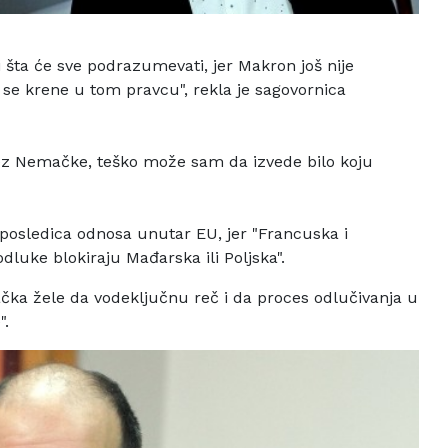
i šta će sve podrazumevati, jer Makron još nije
se krene u tom pravcu", rekla je
sagovornica
bez Nemačke, teško
može sam da izvede bilo koju
a posledica odnosa
unutar EU, jer "Francuska i
dluke blokiraju Mađarska ili Poljska".
ka žele da vodeključnu reč i da proces odlučivanja u
".