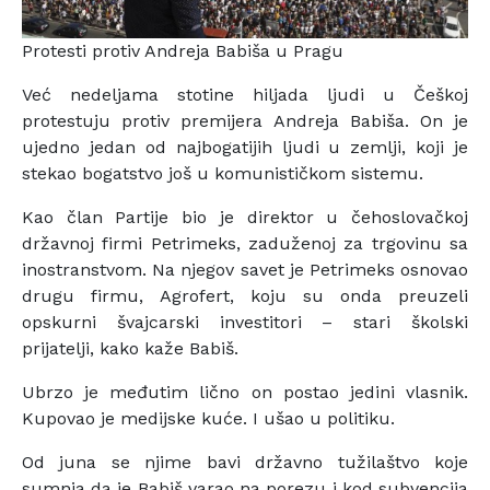
Protesti protiv Andreja Babiša u Pragu
Već nedeljama stotine hiljada ljudi u Češkoj
protestuju protiv premijera Andreja Babiša. On je
ujedno jedan od najbogatijih ljudi u zemlji, koji je
stekao bogatstvo još u komunističkom sistemu.
Kao član Partije bio je direktor u čehoslovačkoj
državnoj firmi Petrimeks, zaduženoj za trgovinu sa
inostranstvom. Na njegov savet je Petrimeks osnovao
drugu firmu, Agrofert, koju su onda preuzeli
opskurni švajcarski investitori – stari školski
prijatelji, kako kaže Babiš.
Ubrzo je međutim lično on postao jedini vlasnik.
Kupovao je medijske kuće. I ušao u politiku.
Od juna se njime bavi državno tužilaštvo koje
sumnja da je Babiš varao na porezu i kod subvencija