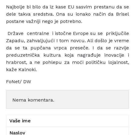
Najbolje bi bilo da iz kase EU sasvim prestanu da se
dele takva sredstva. Ona su ionako način da Brisel
postane važniji nego je potrebno.
Države centralne i istočne Evrope su se priključile
Zapadu, zahvaljujući I tom novcu. Ali došlo je vreme
da se ta pupčana vrpca preseče. I da se razvije
preduzetnička kultura koja nagrađuje inovacije i
hrabrost, a ne pohlepu za moći političku lojalnost,
kaže Kalnoki.
FoNet/ DW
Nema komentara.