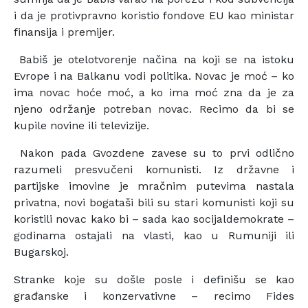
i da je protivpravno koristio fondove EU kao ministar
finansija i premijer.
Babiš je otelotvorenje načina na koji se na istoku
Evrope i na Balkanu vodi politika. Novac je moć – ko
ima novac hoće moć, a ko ima moć zna da je za
njeno održanje potreban novac. Recimo da bi se
kupile novine ili televizije.
Nakon pada Gvozdene zavese su to prvi odlično
razumeli presvučeni komunisti. Iz državne i
partijske imovine je mračnim putevima nastala
privatna, novi bogataši bili su stari komunisti koji su
koristili novac kako bi – sada kao socijaldemokrate –
godinama ostajali na vlasti, kao u Rumuniji ili
Bugarskoj.
Stranke koje su došle posle i definišu se kao
građanske i konzervativne – recimo Fides