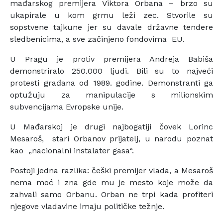
mađarskog premijera Viktora Orbana – brzo su
ukapirale u kom grmu leži zec. Stvorile su
sopstvene tajkune jer su davale državne tendere
sledbenicima, a sve začinjeno fondovima EU.
U Pragu je protiv premijera Andreja Babiša
demonstriralo 250.000 ljudi. Bili su to najveći
protesti građana od 1989. godine. Demonstranti ga
optužuju za manipulacije s milionskim
subvencijama Evropske unije.
U Mađarskoj je drugi najbogatiji čovek Lorinc
Mesaroš, stari Orbanov prijatelj, u narodu poznat
kao „nacionalni instalater gasa“.
Postoji jedna razlika: češki premijer vlada, a Mesaroš
nema moć i zna gde mu je mesto koje može da
zahvali samo Orbanu. Orban ne trpi kada profiteri
njegove vladavine imaju političke težnje.