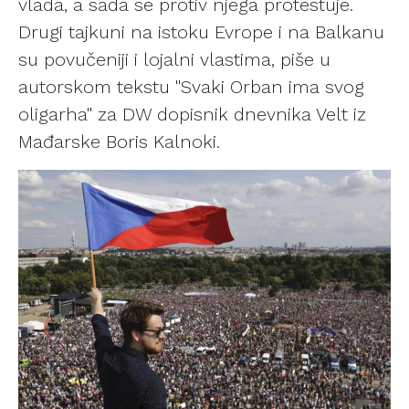
vlada, a sada se protiv njega protestuje.
Drugi tajkuni na istoku Evrope i na Balkanu
su povučeniji i lojalni vlastima, piše u
autorskom tekstu "Svaki Orban ima svog
oligarha" za DW dopisnik dnevnika Velt iz
Mađarske Boris Kalnoki.