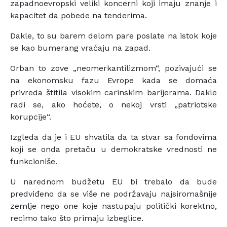
zapadnoevropski veliki koncerni koji imaju znanje i
kapacitet da pobede na tenderima.
Dakle, to su barem delom pare poslate na istok koje
se kao bumerang vraćaju na zapad.
Orban to zove „neomerkantilizmom“, pozivajući se
na ekonomsku fazu Evrope kada se domaća
privreda štitila visokim carinskim barijerama. Dakle
radi se, ako hoćete, o nekoj vrsti „patriotske
korupcije“.
Izgleda da je i EU shvatila da ta stvar sa fondovima
koji se onda pretaču u demokratske vrednosti ne
funkcioniše.
U narednom budžetu EU bi trebalo da bude
predviđeno da se više ne podržavaju najsiromašnije
zemlje nego one koje nastupaju politički korektno,
recimo tako što primaju izbeglice.