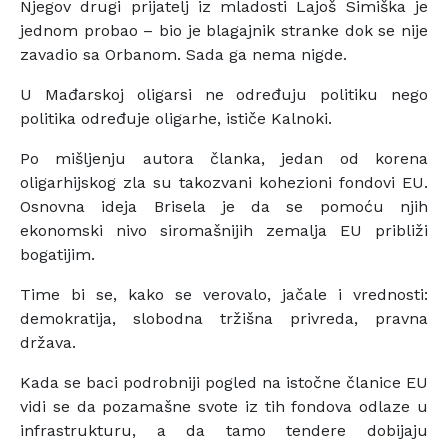
Njegov drugi prijatelj iz mladosti Lajoš Simiška je
jednom probao – bio je blagajnik stranke dok se nije
zavadio sa Orbanom. Sada ga nema nigde.
U Mađarskoj oligarsi ne određuju politiku nego
politika određuje oligarhe, ističe Kalnoki.
Po mišljenju autora članka, jedan od korena
oligarhijskog zla su takozvani kohezioni fondovi EU.
Osnovna ideja Brisela je da se pomoću njih
ekonomski nivo siromašnijih zemalja EU približi
bogatijim.
Time bi se, kako se verovalo, jačale i vrednosti:
demokratija, slobodna tržišna privreda, pravna
država.
Kada se baci podrobniji pogled na istočne članice EU
vidi se da pozamašne svote iz tih fondova odlaze u
infrastrukturu, a da tamo tendere dobijaju