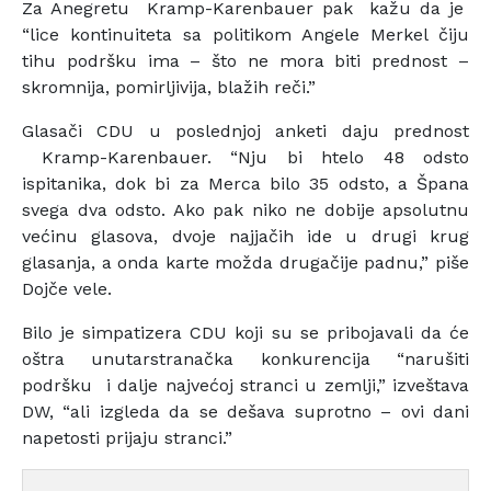
Za Anegretu Kramp-Karenbauer pak kažu da je
“lice kontinuiteta sa politikom Angele Merkel čiju
tihu podršku ima – što ne mora biti prednost –
skromnija, pomirljivija, blažih reči.”
Glasači CDU u poslednjoj anketi daju prednost
Kramp-Karenbauer. “Nju bi htelo 48 odsto
ispitanika, dok bi za Merca bilo 35 odsto, a Špana
svega dva odsto. Ako pak niko ne dobije apsolutnu
većinu glasova, dvoje najjačih ide u drugi krug
glasanja, a onda karte možda drugačije padnu,” piše
Dojče vele.
Bilo je simpatizera CDU koji su se pribojavali da će
oštra unutarstranačka konkurencija “narušiti
podršku i dalje najvećoj stranci u zemlji,” izveštava
DW, “ali izgleda da se dešava suprotno – ovi dani
napetosti prijaju stranci.”