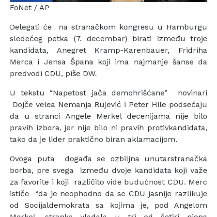
FoNet / AP
Delegati će na stranačkom kongresu u Hamburgu
sledećeg petka (7. decembar) birati između troje
kandidata, Anegret Kramp-Karenbauer, Fridriha
Merca i Jensa Špana koji ima najmanje šanse da
predvodi CDU, piše DW.
U tekstu “Napetost jača demohrišćane” novinari
Dojče velea Nemanja Rujević i Peter Hile podsećaju
da u stranci Angele Merkel decenijama nije bilo
pravih izbora, jer nije bilo ni pravih protivkandidata,
tako da je lider praktično biran aklamacijom.
Ovoga puta događa se ozbiljna unutarstranačka
borba, pre svega između dvoje kandidata koji važe
za favorite i koji različito vide budućnost CDU. Merc
ističe “da je neophodno da se CDU jasnije razlikuje
od Socijaldemokrata sa kojima je, pod Angelom
Merkel, stranka vladala u tri od četiri njena