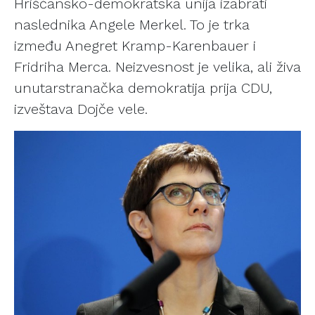
Hrišćansko-demokratska unija izabrati
naslednika Angele Merkel. To je trka
između Anegret Kramp-Karenbauer i
Fridriha Merca. Neizvesnost je velika, ali živa
unutarstranačka demokratija prija CDU,
izveštava Dojče vele.