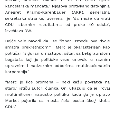
kancelarska mandata.” Njegova protivkandidatknjinja
Anegret Kramp-Karenbauer (AKK), generalna
sekretarka stranke, uverena je “da može da vrati
CDU izbornim rezultatima od preko 40 odsto”,
izveštava DW.
Dojče vele navodi da se “izbor između ovo dvoje
smatra prekretnicom.” Merc je okarakterisan kao
političar “siguran u nastupu, oštar, sa bekgraundom
bogataša koji je političke veze unovčio u raznim
upravnim i nadzornim odborima multinacionalnih
korporacija.”
“Merc je lice promena – neki kažu povratka na
staro,” ističu autori članka. Oni ukazuju da je “ovaj
multimilioner napustio politiku kada ga je upravo
Merkel pojurila sa mesta šefa poslaničkog kluba
CDU.”